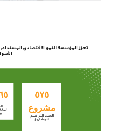
الأسوا
٦٥
٥٧٥
ت
مشروع
ال
المتن
و
العدد التراكمي
وا
للمشاريع
بت
ا