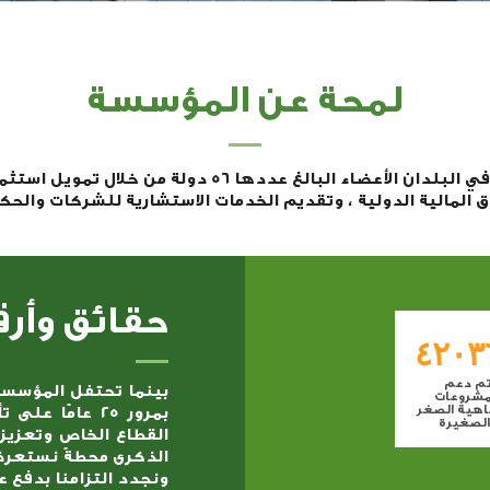
لمحة عن المؤسسة
تعزز المؤسسة النمو الاقتصادي المستدام في البلدان الأعض
ق المالية الدولية ، وتقديم الخدمات الاستشارية للشركات والحك
حقائق وأرق
٤٢٠٣
م دعم
مشروعات
اهية الصغر
بمرور 25 عامًا
الصغيرة
القطاع الخاص وتعزيز 
لمتوسطة
مويل من
الذكرى محطةً نستعرض 
لمؤسسة
ونجدد التزامنا بدفع ع