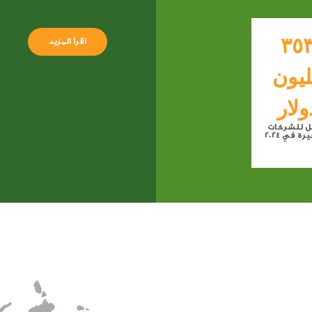
٣٥
اقرأ المزيد
يون
ولار
ل للشركات
ة في ٢٠٢٤