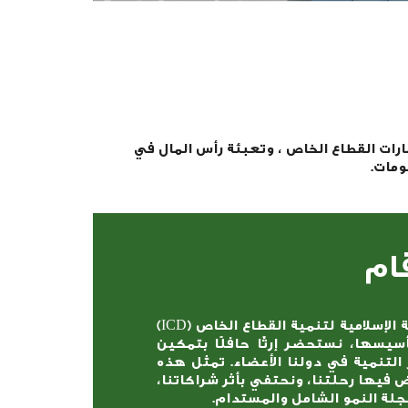
اء البالغ عددها 56 دولة من خلال تمويل استثمارات القطاع الخاص ، وتعبئة رأس المال في
ومات.
ام
بينما تحتفل المؤسسة الإسلامية لتنمية القطاع الخاص (ICD)
 على تأسيسها، نستحضر إرثًا حافلًا بتمكين
التنمية في دولنا الأعضاء. تمثل هذه
فيها رحلتنا، ونحتفي بأثر شراكاتنا،
جلة النمو الشامل والمستدام.