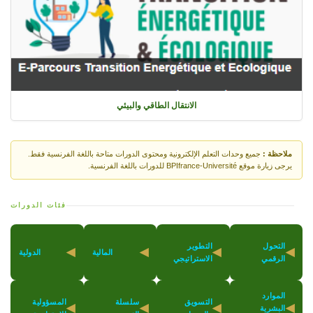
الانتقال الطاقي والبيئي
ملاحظة :
جميع وحدات التعلم الإلكترونية ومحتوى الدورات متاحة باللغة الفرنسية فقط.
يرجى زيارة موقع BPIfrance-Université للدورات باللغة الفرنسية.
فئات الدورات
التحول
التطوير
◀
◀
◀
◀
المالية
الدولية
الرقمي
الاستراتيجي
الموارد
التسويق
سلسلة
المسؤولية
◀
◀
◀
◀
البشرية