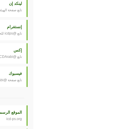
لينكد إن
تابع صفحة الهيئة
إنستغرام
تابع @icdps للحصول على آخر التحديثات
إكس
تابع @ICDArabi لآخر الأخبار
فيسبوك
تابع صفحة @ICDArabi
الموقع الرسم
icd-ps.org