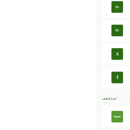
in
IG
X
f
استكشف
www