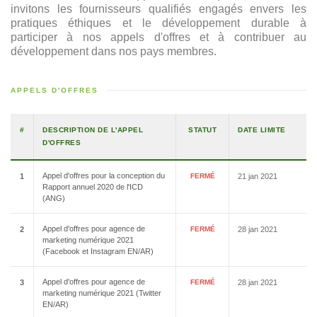
invitons les fournisseurs qualifiés engagés envers les
pratiques éthiques et le développement durable à
participer à nos appels d'offres et à contribuer au
développement dans nos pays membres.
APPELS D'OFFRES
#
DESCRIPTION DE L'APPEL
STATUT
DATE LIMITE
D'OFFRES
Appel d'offres pour la conception du
1
FERMÉ
21 jan 2021
Rapport annuel 2020 de l'ICD
(ANG)
Appel d'offres pour agence de
2
FERMÉ
28 jan 2021
marketing numérique 2021
(Facebook et Instagram EN/AR)
Appel d'offres pour agence de
3
FERMÉ
28 jan 2021
marketing numérique 2021 (Twitter
EN/AR)